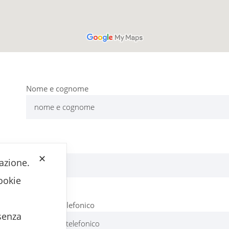
Nome e cognome
Email
✕
lazione.
cookie
Recapito Telefonico
senza