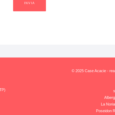
© 2025 Case Acacie - rea
(TP)
s
Alberg
La Nori
Poseidon 