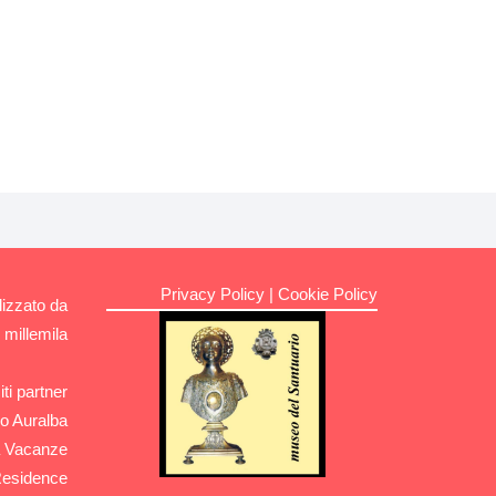
Privacy Policy
|
Cookie Policy
lizzato da
millemila
iti partner
o Auralba
a Vacanze
Residence