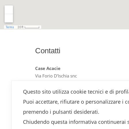
Contatti
Case Acacie
Via Forio D’Ischia snc
91010 San Vito Lo Capo (TP)
Tel. +39 0923 97 25 00
Questo sito utilizza cookie tecnici e di profi
Mobile / Whatsapp +39 327 77 45 475
Puoi accettare, rifiutare o personalizzare i 
info@sanvitovacanze.it
premendo i pulsanti desiderati.
Chiudendo questa informativa continuerai 