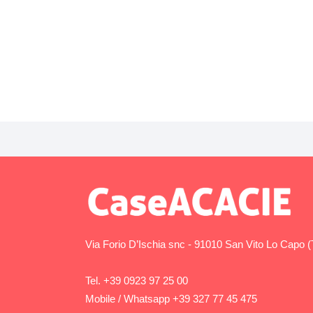
Via Forio D’Ischia snc - 91010 San Vito Lo Capo 
Tel. +39 0923 97 25 00
Mobile / Whatsapp +39 327 77 45 475